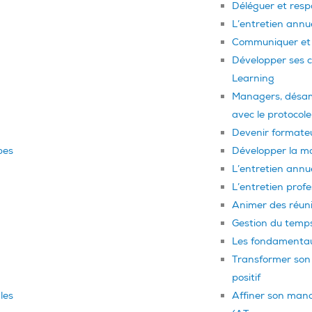
Déléguer et resp
L’entretien annu
Communiquer et 
Développer ses 
Learning
Managers, désamor
avec le protoco
Devenir formate
pes
Développer la mot
L’entretien annue
L’entretien profe
Animer des réuni
Gestion du temps
Les fondamenta
Transformer son
positif
les
Affiner son mana