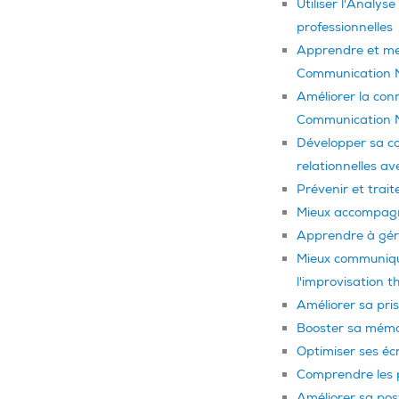
Utiliser l'Analys
professionnelles
Apprendre et met
Communication No
Améliorer la con
Communication 
Développer sa co
relationnelles 
Prévenir et traite
Mieux accompagne
Apprendre à gére
Mieux communique
l'improvisation t
Améliorer sa pris
Booster sa mémo
Optimiser ses écr
Comprendre les p
Améliorer sa post