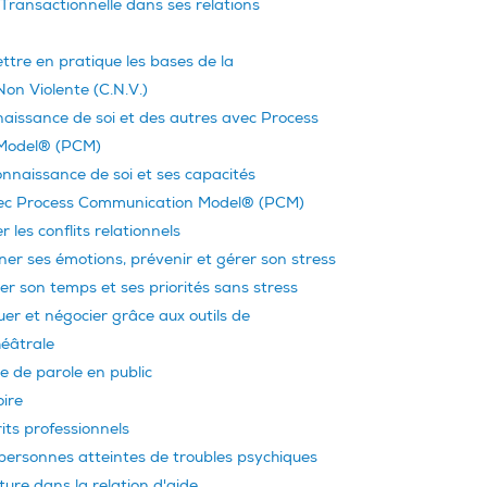
e Transactionnelle dans ses relations
tre en pratique les bases de la
n Violente (C.N.V.)
naissance de soi et des autres avec Process
Model® (PCM)
nnaissance de soi et ses capacités
avec Process Communication Model® (PCM)
r les conflits relationnels
r ses émotions, prévenir et gérer son stress
r son temps et ses priorités sans stress
r et négocier grâce aux outils de
héâtrale
e de parole en public
ire
its professionnels
ersonnes atteintes de troubles psychiques
ure dans la relation d'aide