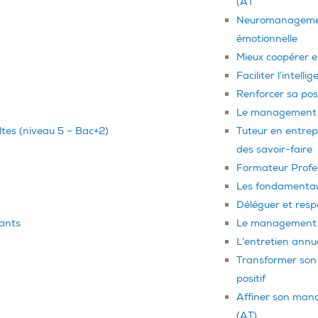
(AT
Neuromanagement
émotionnelle
Mieux coopérer e
Faciliter l’intell
Renforcer sa pos
Le management 
ltes (niveau 5 – Bac+2)
Tuteur en entrepr
des savoir-faire
Formateur Profes
Les fondamenta
Déléguer et resp
nants
Le management 
L’entretien annu
Transformer son
positif
Affiner son mana
(AT)