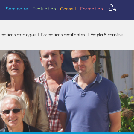
Séminaire
Evaluation
Conseil
Formation
rmations catalogue
Formations certifiantes
Emploi & carrière