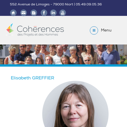
552 Avenue de Limoges - 79000 Niort | 05.49.09.05.36
Menu
Elisabeth GREFFIER