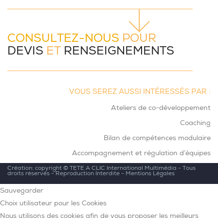
CONSULTEZ-NOUS
POUR
DEVIS
ET
RENSEIGNEMENTS
VOUS SEREZ AUSSI INTÉRESSÉS PAR :
Ateliers de co-développement
Coaching
Bilan de compétences modulaire
Accompagnement et régulation d’équipes
Création: copyright ©
TETE A CLIC International Multimédia
- Tous
droits réservés - Reproduction Interdite -
Mentions Légales
Sauvegarder
Choix utilisateur pour les Cookies
Nous utilisons des cookies afin de vous proposer les meilleurs