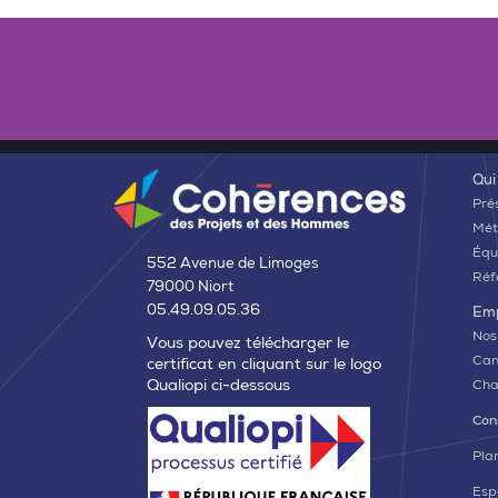
Qui
Pré
Mét
Équ
552 Avenue de Limoges
Réf
79000 Niort
05.49.09.05.36
Emp
Nos
Vous pouvez télécharger le
Can
certificat en cliquant sur le logo
Qualiopi ci-dessous
Cha
Con
Plan
Esp