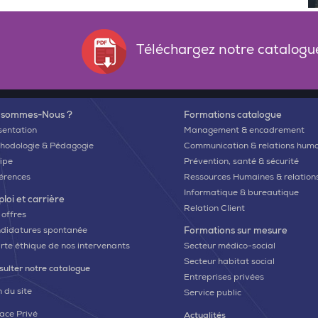
Téléchargez notre catalogu
 sommes-Nous ?
Formations catalogue
sentation
Management & encadrement
hodologie & Pédagogie
Communication & relations hum
ipe
Prévention, santé & sécurité
érences
Ressources Humaines & relations
Informatique & bureautique
loi et carrière
Relation Client
 offres
didatures spontanée
Formations sur mesure
rte éthique de nos intervenants
Secteur médico-social
Secteur habitat social
sulter notre catalogue
Entreprises privées
 du site
Service public
ace Privé
Actualités