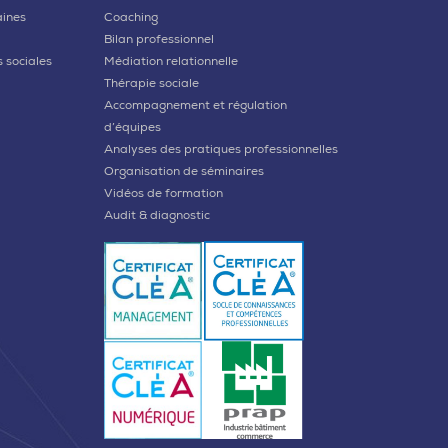
aines
Coaching
Bilan professionnel
 sociales
Médiation relationnelle
Thérapie sociale
Accompagnement et régulation
d’équipes
Analyses des pratiques professionnelles
Organisation de séminaires
Vidéos de formation
Audit & diagnostic