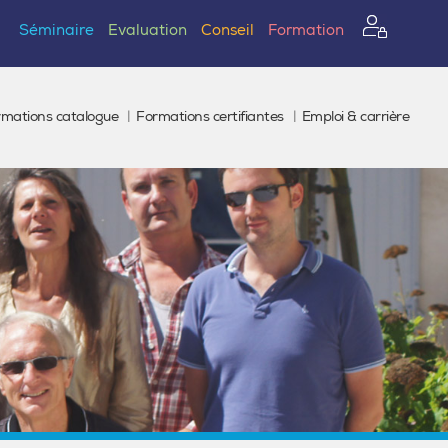
Séminaire
Evaluation
Conseil
Formation
rmations catalogue
Formations certifiantes
Emploi & carrière