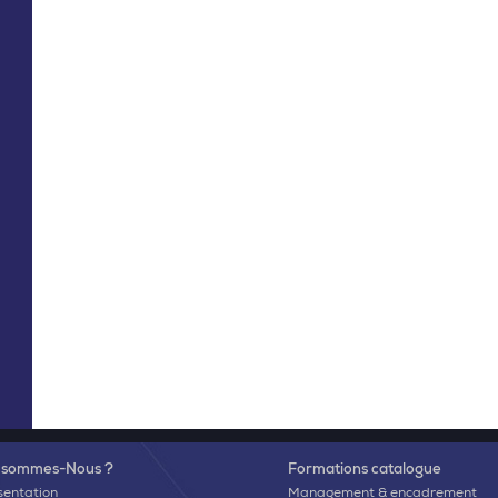
 sommes-Nous ?
Formations catalogue
sentation
Management & encadrement