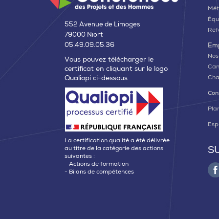
Mét
Équ
552 Avenue de Limoges
Réf
79000 Niort
05.49.09.05.36
Emp
Nos
Vous pouvez télécharger le
Can
certificat en cliquant sur le logo
Qualiopi ci-dessous
Cha
Con
Plan
Esp
La certification qualité a été délivrée
S
au titre de la catégorie des actions
suivantes :
- Actions de formation
- Bilans de compétences