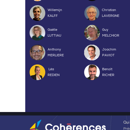
Willemijn
Christian
KALFF
LAVERGNE
Gaëlle
Guy
LUTTIAU
MELCHIOR
Anthony
Joachim
MERLIERE
PAVIOT
Léa
Benoît
REDIEN
RICHER
Qui
Pré