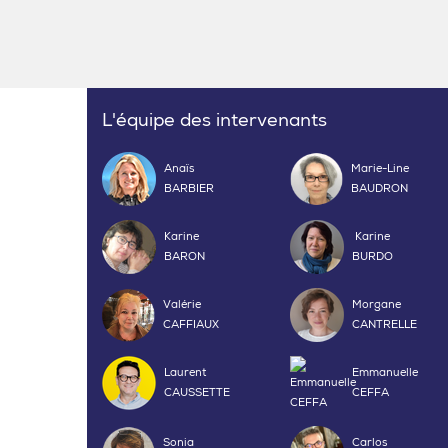
L'équipe des intervenants
Anaïs
Marie-Line
BARBIER
BAUDRON
Karine
Karine
BARON
BURDO
Valérie
Morgane
CAFFIAUX
CANTRELLE
Laurent
Emmanuelle
CAUSSETTE
CEFFA
Sonia
Carlos