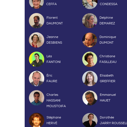
CEFFA
CONDESSA
Florent
Delphine
DAUMONT
DEMAREZ
Jeanne
Dominique
DESBIENS
DUMONT
Léa
Christiane
FANTONI
FASILLEAU
Éric
Elisabeth
FAURE
GREFFIER
Charles
Emmanuel
HASSANI
HAUET
MOUSTOIFA
Stéphane
Dorothée
HERVÉ
JARRY ROUSSEL