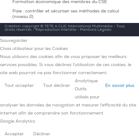
Formation économique des membres du CSE
Paie : contrôler et sécuriser ses méthodes de calcul
(niveau 2)
Création: copyright ©
TETE A CLIC International Multimédia
- Tous
droits réservés - Reproduction Interdite -
Mentions Légales
Sauvegarder
Choix utilisateur pour les Cookies
Nous utilisons des cookies afin de vous proposer les meilleurs
services possibles. Si vous déclinez l'utilisation de ces cookies, le
site web pourrait ne pas fonctionner correctement.
Analytique
Tout accepter
Tout décliner
En savoir plus
Outils
utilisés pour
analyser les données de navigation et mesurer l'efficacité du site
internet afin de comprendre son fonctionnement.
Google Analytics
Accepter
Décliner