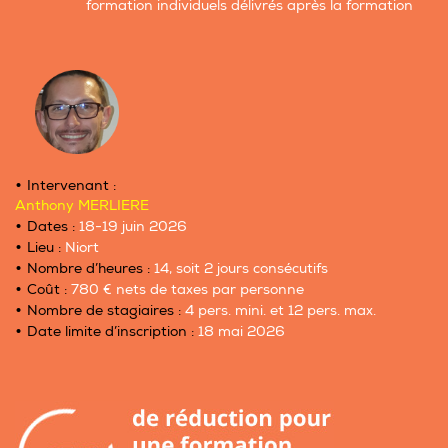
formation individuels délivrés après la formation
Intervenant :
Anthony MERLIERE
Dates :
18-19 juin 2026
Lieu :
Niort
Nombre d’heures :
14, soit 2 jours consécutifs
Coût :
780 € nets de taxes par personne
Nombre de stagiaires :
4 pers. mini. et 12 pers. max.
Date limite d’inscription :
18 mai 2026