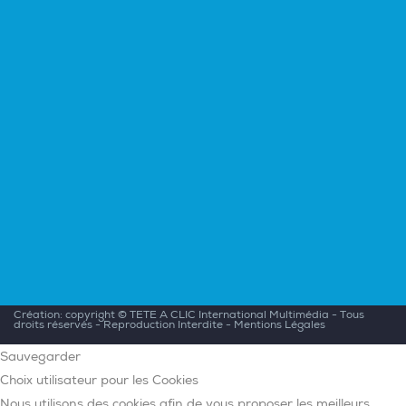
Création: copyright ©
TETE A CLIC International Multimédia
- Tous
droits réservés - Reproduction Interdite -
Mentions Légales
Sauvegarder
Choix utilisateur pour les Cookies
Nous utilisons des cookies afin de vous proposer les meilleurs