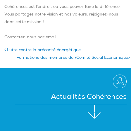
Cohérences est l'endroit où vous pouvez faire la différence.
Vous partagez notre vision et nos valeurs, rejoignez-nous
dans cette mission !
Contactez-nous par email
Lutte contre la précarité énergétique
Formations des membres du «Comité Social Economique
Actualités Cohérences
Actualités