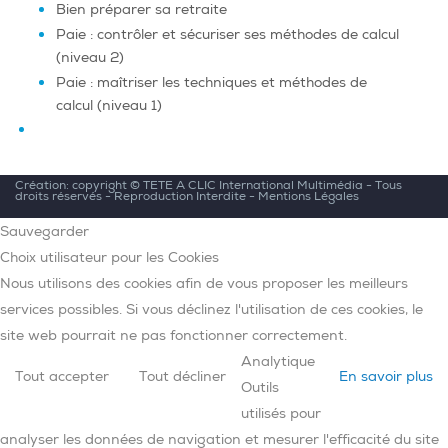
Bien préparer sa retraite
Paie : contrôler et sécuriser ses méthodes de calcul
(niveau 2)
Paie : maîtriser les techniques et méthodes de
calcul (niveau 1)
Création: copyright ©
TETE A CLIC International Multimédia
- Tous
droits réservés - Reproduction Interdite -
Mentions Légales
Sauvegarder
Choix utilisateur pour les Cookies
Nous utilisons des cookies afin de vous proposer les meilleurs
services possibles. Si vous déclinez l'utilisation de ces cookies, le
site web pourrait ne pas fonctionner correctement.
Analytique
Tout accepter
Tout décliner
En savoir plus
Outils
utilisés pour
analyser les données de navigation et mesurer l'efficacité du site