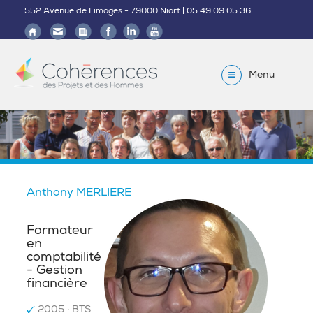
552 Avenue de Limoges - 79000 Niort | 05.49.09.05.36
Menu
Anthony MERLIERE
Formateur
en
comptabilité
- Gestion
financière
2005 : BTS