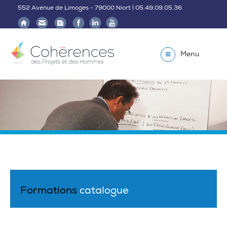
552 Avenue de Limoges - 79000 Niort | 05.49.09.05.36
Menu
Formations
catalogue