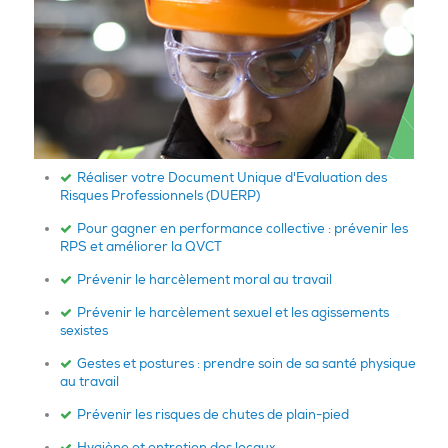
Réaliser votre Document Unique d'Evaluation des
Risques Professionnels (DUERP)
Pour gagner en performance collective : prévenir les
RPS et améliorer la QVCT
Prévenir le harcèlement moral au travail
Prévenir le harcèlement sexuel et les agissements
sexistes
Gestes et postures : prendre soin de sa santé physique
au travail
Prévenir les risques de chutes de plain-pied
Hygiène et entretien des locaux