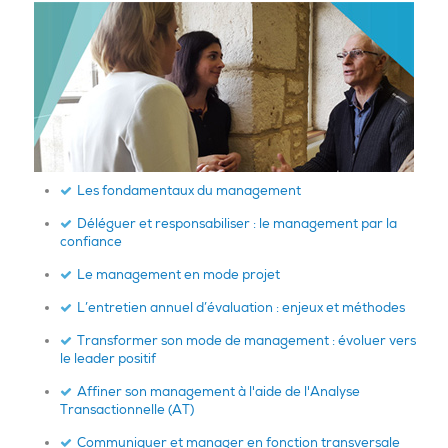
Les fondamentaux du management
Déléguer et responsabiliser : le management par la
confiance
Le management en mode projet
L’entretien annuel d’évaluation : enjeux et méthodes
Transformer son mode de management : évoluer vers
le leader positif
Affiner son management à l'aide de l'Analyse
Transactionnelle (AT)
Communiquer et manager en fonction transversale