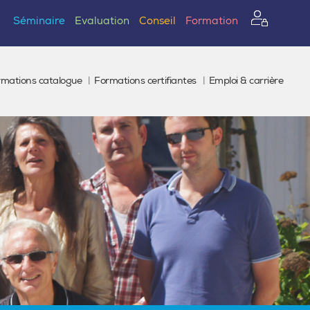
Séminaire
Evaluation
Conseil
Formation
rmations catalogue
Formations certifiantes
Emploi & carrière