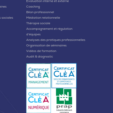
Évaluation interne et externe
aines
Coaching
Bilan professionnel
 sociales
Médiation relationnelle
Thérapie sociale
Accompagnement et régulation
d’équipes
Analyses des pratiques professionnelles
Organisation de séminaires
Vidéos de formation
Audit & diagnostic