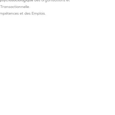
psychosociologique
des organisations et
Transactionnelle.
ompétences et des Emplois.