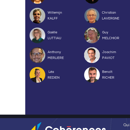
Willemijn
Christian
KALFF
LAVERGNE
Gaëlle
Guy
LUTTIAU
MELCHIOR
Anthony
Joachim
MERLIERE
PAVIOT
Léa
Benoît
REDIEN
RICHER
Qui