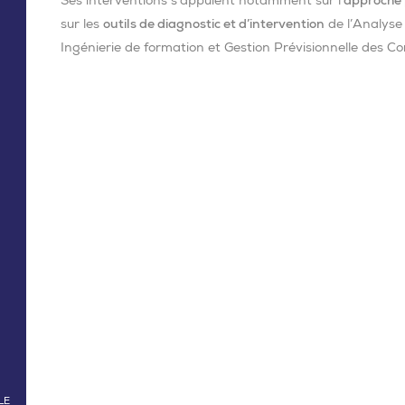
Ses interventions s’appuient notamment sur l’
approche 
sur les
outils de diagnostic et d’intervention
de l’Analyse 
Ingénierie de formation et Gestion Prévisionnelle des C
LE