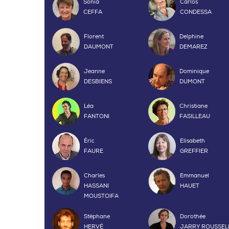
Sonia
Carlos
CEFFA
CONDESSA
Florent
Delphine
DAUMONT
DEMAREZ
Jeanne
Dominique
DESBIENS
DUMONT
Léa
Christiane
FANTONI
FASILLEAU
Éric
Elisabeth
FAURE
GREFFIER
Charles
Emmanuel
HASSANI
HAUET
MOUSTOIFA
Stéphane
Dorothée
HERVÉ
JARRY ROUSSEL