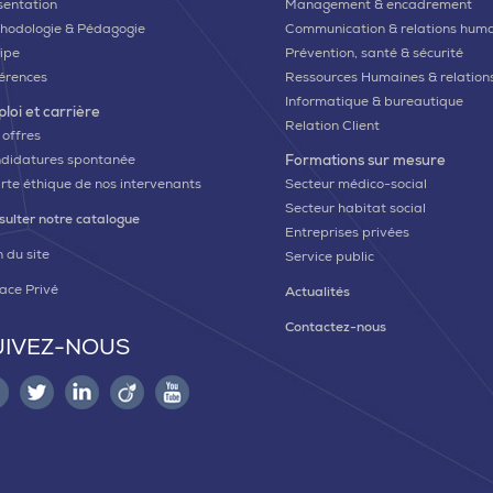
sentation
Management & encadrement
hodologie & Pédagogie
Communication & relations hum
ipe
Prévention, santé & sécurité
érences
Ressources Humaines & relations
Informatique & bureautique
loi et carrière
Relation Client
 offres
didatures spontanée
Formations sur mesure
rte éthique de nos intervenants
Secteur médico-social
Secteur habitat social
sulter notre catalogue
Entreprises privées
 du site
Service public
ace Privé
Actualités
Contactez-nous
UIVEZ-NOUS