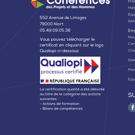
Pré
Mét
Équ
552 Avenue de Limoges
Réf
79000 Niort
05.49.09.05.36
Emp
Nos
Vous pouvez télécharger le
Can
certificat en cliquant sur le logo
Qualiopi ci-dessous
Cha
Con
Plan
Esp
La certification qualité a été délivrée
S
au titre de la catégorie des actions
suivantes :
- Actions de formation
- Bilans de compétences